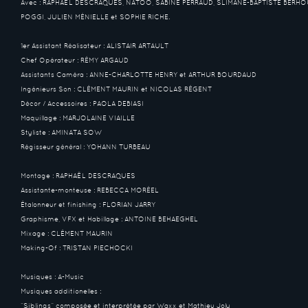
Avec : RAPHAËL DESCRAQUES, NATOO, SABINE PERRAUD, SLIMANE-BAPTISTE BERHO
POGGI, JULIEN MÉNIELLE et SOPHIE RICHE.
1er Assistant Réalisateur : ALISTAIR ARTAULT
Chef Opérateur : RÉMY ARGAUD
Assistants Caméra : ANNE-CHARLOTTE HENRY et ARTHUR BOURDAUD
Ingénieurs Son : CLÉMENT MAURIN et NICOLAS RÉGENT
Décor / Accessoires : PAOLA DEBIASI
Maquillage : MARJOLAINE VIAILLE
Styliste : AMINATA SOW
Régisseur général : YOHANN TURBEAU
Montage : RAPHAËL DESCRAQUES
Assistante-monteuse : REBECCA MORÉEL
Étalonneur et finishing : FLORIAN JARRY
Graphisme, VFX et Habillage : ANTOINE BEHAEGHEL
Mixage : CLÉMENT MAURIN
Making-Of : TRISTAN PIECHOCKI
Musiques : A-Music
Musiques additionelles :
“Siblings” composée et interprétée par Waxx et Mathieu Joly