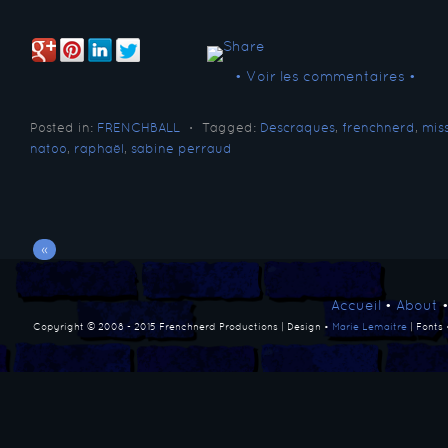
• Voir les commentaires •
Posted in:
FRENCHBALL
⋅
Tagged:
Descraques
,
frenchnerd
,
mis
natoo
,
raphaël
,
sabine perraud
«
Accueil
•
About
Copyright © 2008 - 2015 Frenchnerd Productions | Design •
Marie Lemaitre
| Fonts