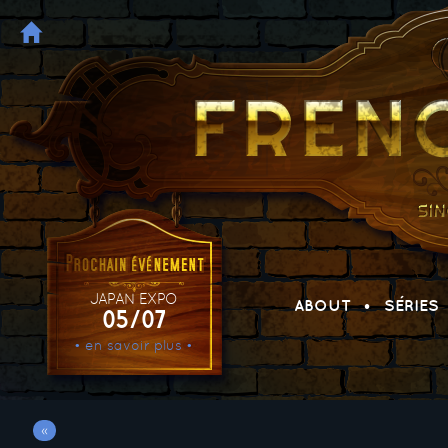
JAPAN EXPO
ABOUT
SÉRIES
05/07
• en savoir plus •
«