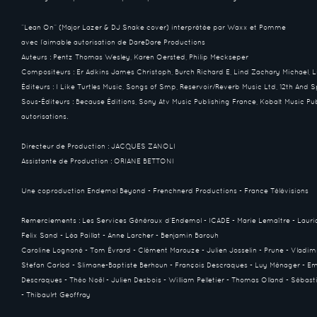
“Lean On” (Major Lazer & DJ Snake cover) interprétée par Waxx et Pomme
avec l’aimable autorisation de DareDare Productions
Auteurs : Pentz Thomas Wesley, Karen Oersted, Philip Meckseper
Compositeurs : Er Adkins James Christoph, Burch Richard E, Lind Zachary Michael, L
Éditeurs : I Like Turtles Music, Songs of Smp, Reservoir/Reverb Music Ltd, 12th And 
Sous-Éditeurs : Because Éditions, Sony Atv Music Publishing France, Kobalt Music Pu
autorisations.
Directeur de Production : JACQUES ZANOLI
Assistante de Production : ORIANE BETTONI
Une coproduction Endemol Beyond - Frenchnerd Productions - France Télévisions
Remerciements : Les Services Généraux d’Endemol - ICADE - Marie Lemaître - Lauri
Felix Sand - Léa Paillat - Anne Larcher - Benjamin Barouh
Caroline Lognoné - Tom Évrard - Clément Marouze - Julien Josselin - Prune - Vladimi
Stefan Carlod - Slimane-Baptiste Berhoun - François Descraques - Luy Ménager - E
Descraques - Théo Noël - Julien Desbois - William Pelletier - Thomas Olland - Sébas
- Thibaulrt Geoffray