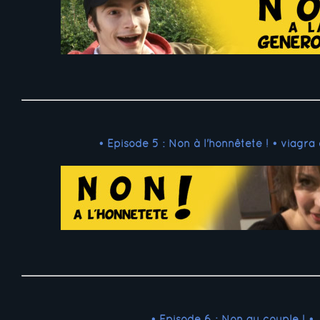
• Episode 5 : Non à l'honnêteté ! •
viagra
• Episode 6 : Non au couple ! •