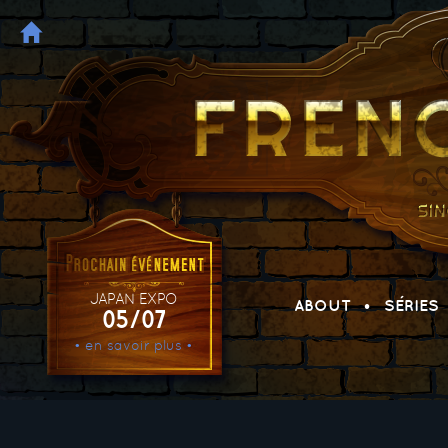
JAPAN EXPO
ABOUT
SÉRIES
05/07
• en savoir plus •