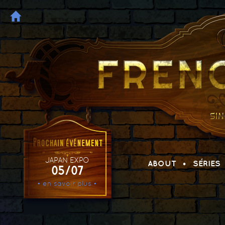
JAPAN EXPO
ABOUT
SÉRIES
05/07
• en savoir plus •