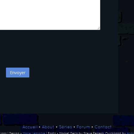
Accueil
•
About
•
Séries
•
Forum
•
Contact
ions | Design •
Marie Lemaitre
| Fonts • Market Deco by Steve Ferrera, Quicksand by
Andr