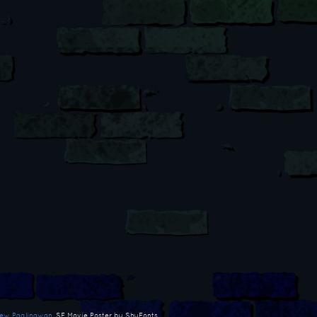
ew Paglinawan
, SF Movie Poster by ShyFonts