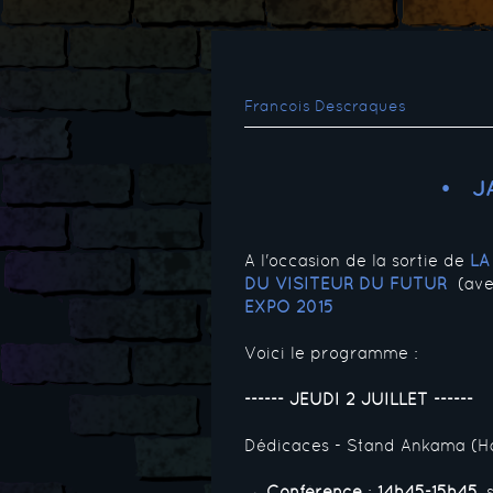
Francois Descraques
J
A l'occasion de la sortie de
LA
DU VISITEUR DU FUTUR
(ave
EXPO 2015
Voici le programme :
------ JEUDI 2 JUILLET ------
Dédicaces - Stand Ankama (H
→
Conférence
:
14h45-15h45
,