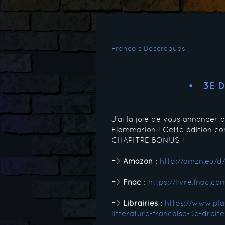
Francois Descraques
3E D
J’ai la joie de vous annoncer
Flammarion ! Cette édition co
CHAPITRE BONUS !
=>
Amazon
:
http://amzn.eu/
=>
Fnac
:
https://livre.fnac.
=>
Librairies
:
https://www.pla
litterature-francaise-3e-droit