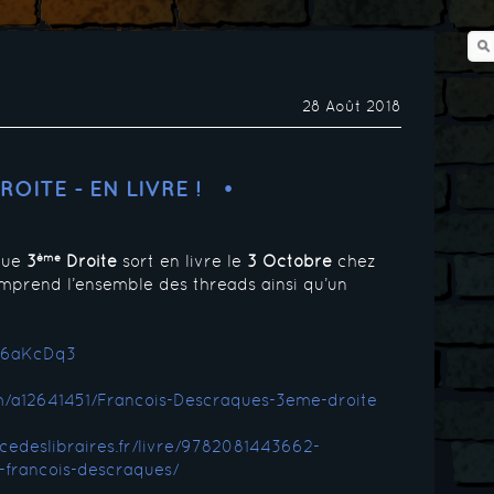
28 Août 2018
ROITE - EN LIVRE !
ème
 que
3
Droite
sort en livre le
3 Octobre
chez
mprend l’ensemble des threads ainsi qu’un
d/6aKcDq3
com/a12641451/Francois-Descraques-3eme-droite
cedeslibraires.fr/livre/9782081443662-
e-francois-descraques/