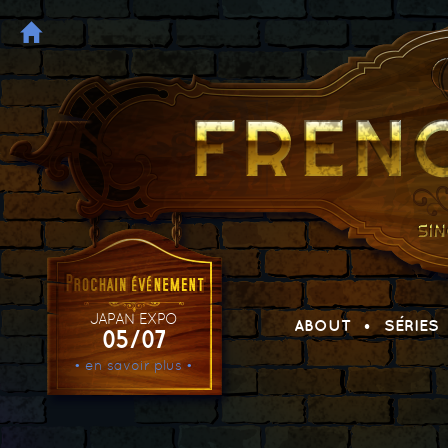
JAPAN EXPO
ABOUT
SÉRIES
05/07
• en savoir plus •