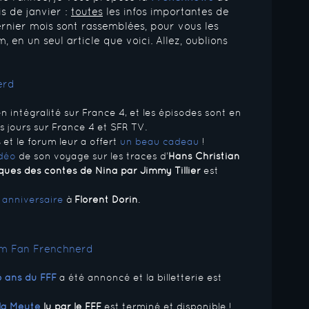
s de janvier :
toutes
les infos importantes de
nier mois sont rassemblées, pour vous les
 en un seul article que voici. Allez, oublions
n intégralité sur France 4, et les épisodes sont en
 jours sur France 4 et SFR TV.
s
et le forum leur a offert
un beau cadeau
!
déo
de son voyage sur les traces d’
Hans Christian
ques des contes de Nina par Jimmy Tillier
est
 anniversaire
à
Florent Dorin
.
 6 ans du FFF
a été annoncé et la billetterie est
 la Meute
lu par le FFF
est terminé et disponible !