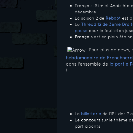
François, Slim et Anaïs éta
décembre
La saison 2 de
Reboot
est d
Le
Thread 12 de 3ème Droit
pause
pour le feuilleton jus
François
est en plein étalo
Pour plus de news, n
hebdomadaire de Frenchner
dans l'ensemble de
la partie 
!
La
billetterie
de l'IRL des 7 
Le
concours
sur le thème d
participants !