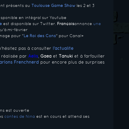
ient présents au
Toulouse Game Show
les 2 et 3
isponible en intégral sur Youtube
e
est disponible sur Twitter.
François
annonce
une
qu'à mi-février
nnage pour "
Le Roi des Cons
" pour Canal+
'hésitez pas à consulter
l'actualité
d
réalisée par
Aelis
,
Gaea
et
Tanuki
et à farfouiller
Parlons Frenchnerd
pour encore plus de surprises
ans est ouverte
es
contes de Nina
est en cours et attend ses