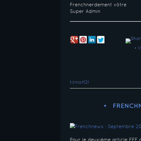
Frenchnerdement vôtre
Super Admin
• 
titmoff21
FRENCHN
Pour le deuxième article FFF 