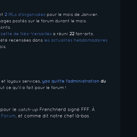
nt
2
IRLs d'organisées
pour le mois de Janvier.
ages postés sur le forum durant le mois.
rits.
zette de Néo-Versailles
a réuni
22
fan-arts.
 été recensées dans
les actualités hebdomadaires
is.
 et loyaux services,
yao quitte l'administration
du
t ce qu'il a fait pour le forum !
 pour le
catch-up
Frenchnerd signé FFF. À
 Forum
, et comme dit notre chef là-bas