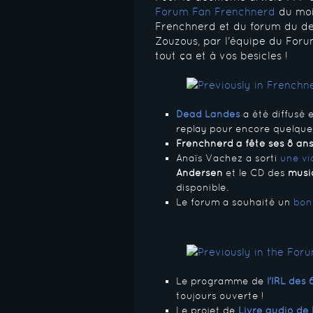
Forum Fan Frenchnerd
du moi
Frenchnerd et du forum du der
Zouzous, par l'équipe du Forum,
tout ça et à vos besicles !
Dead Landes
a été diffusé e
replay pour encore quelques
Frenchnerd a fêté ses 8 an
Anaïs Vachez a sorti
une vi
Andersen
et le CD des
musi
disponible.
Le forum a souhaité un
bon
Le programme de
l'IRL des
toujours ouverte !
Le projet de
Livre audio de