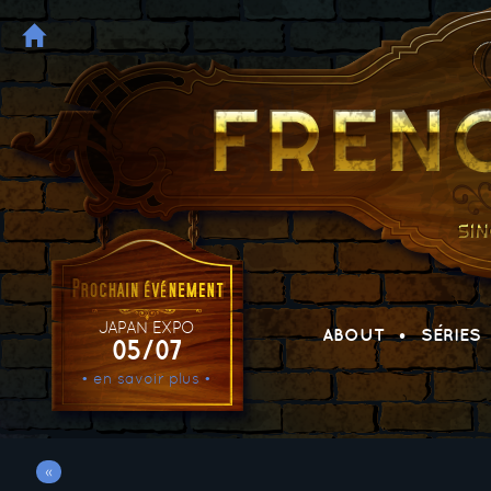
JAPAN EXPO
ABOUT
SÉRIES
05/07
• en savoir plus •
«