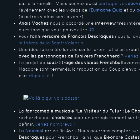
pas à le remplir ! Vous pouvez aussi
partager vos
souve
l’événement avec les vidéos de l'
Eustache Quiz
et du
c
(d'autres vidéos sont à venir).
Anaïs Vachez
nous a accordé une
interview
très intér
questions que vous pouvez lire
ICI
.
Pour l'
anniversaire de François Descraques
nous lui av
le thème de la Saint-Valentin
.
Une idée folle a été lancée sur le forum : et si on créai
avec les personnages de l'univers Frenchnerd
?
Venez 
Le projet de
sous-titrage des vidéos Frenchball
avance 
Macabre sont terminés, la traduction du Coup d'envoi 
plus
cliquez ici
!
La
fan-comédie musicale "Le Visiteur du Futur : Le C
recherche des
choristes
pour un enregistrement sur Ly
définir,
venez nombreux
!
La
Néocast
arrive fin Avril. Nous pourrons compter sur
Descraques
pour Frenchball, ainsi que
Éléonore Costes