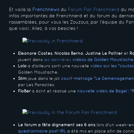
Et voilà la
Frenchnews
du
Forum Fan Frenchnerd
du mo
infos importantes de Frenchnerd et du forum du dernie
rassemblées, pour vous les Zouzous, par l'équipe du For
que voici. Allez, à vos besicles !
Eléonore Costes
,
Nicolas Berno
,
Justine Le Pottier
et
R
jouent dans
les dernières
vidéos de Golden Moustache
Lolo
a d'ailleurs sorti une nouvelle
vidéo sur les "couli
Golden Moustache.
Slim
joue dans le joli
court-métrage "Le Déménagemen
par Les Parasites.
FloBer
a écrit et réalisé une
nouvelle vidéo de Bagel : "
Le forum a fêté dignement ses 6 ans
lors d'un week-end 
questionnaire post-IRL
a été mis en place afin de conna