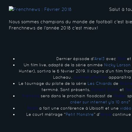
Salut à tou
Nous sommes champions du monde de football c'est bie
Frenchnews de l'année 2018 c'est mieux!
Dernier épisode d’
Arel3
avec
Slim
e
Un film live, adapté de la série animée
Nicky Larson
Hunter), sortira le 6 février 2019. Il s'agira d'un film fr
Lacheau.
JustineLePottier
apparaîtra
Le tournage du pilote de la série
Les Chiards
de
Stani
terminé. Sont présents,
Florent Dorin
et
Sa
François
sera dans le prochain floodcast de
FloBer
sp
créer sur internet y'a 10 ans
”
Raph
a fait une conférence à Ubisoft et une
vidéo
Le court métrage “
Petit Monstre
” d’
Anaïs
continue d