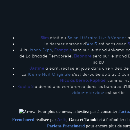
Slim
était au
Salon littéraire Livr'à Vannes
a
Le dernier épisode d'
Arel3
est sorti avec
S
A la
Japan Expo
,
François
sera sur le stand Ankama po
de La Brigade Temporelle.
Eléonore
sera sur le stand 
sa BD
Justine
a écrit, réalisé et joué dans une vidéo de
La
10ème Nuit Originale
s'est déroulée du 2 au 3 Ju
Nicolas Berno, Raphaël
comme inv
Raphaël
a donné une conférence dans les bureaux d'U
vidéo-interview
est sortie.
Pour plus de news, n'hésitez pas à consulter
l'act
Frenchnerd
réalisée par
Aelis
,
Gaea
et
Tanuki
et à farfouiller d
Parlons Frenchnerd
pour encore plus de surp