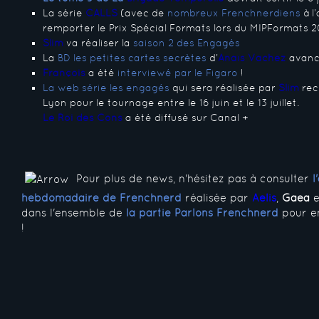
La série
CALLS
(avec de
nombreux Frenchnerdiens
à l
remporter le Prix Spécial Formats lors du MIPFormats 
Slim
va réaliser la
saison 2 des Engagés
La
BD les petites cartes secrètes
d’
Anaïs Vachez
avance
François
a été
interviewé par le Figaro
!
La web série les engagés
qui sera réalisée par
Slim
rec
Lyon pour le tournage entre le 16 juin et le 13 juillet.
Le Roi des Cons
a été diffusé sur Canal +
Pour plus de news, n'hésitez pas à consulter
l
hebdomadaire de Frenchnerd
réalisée par
Aelis
,
Gaea
e
dans l'ensemble de
la partie Parlons Frenchnerd
pour en
!