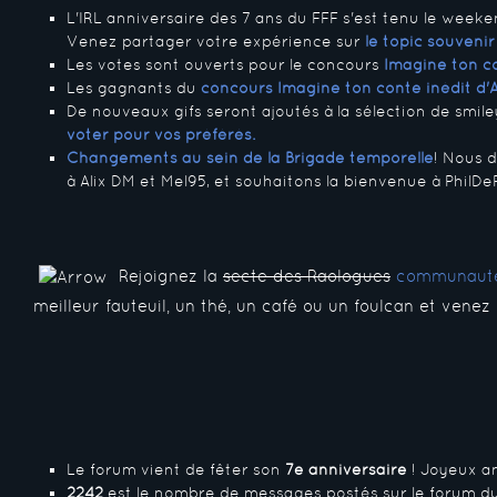
L'IRL anniversaire des 7 ans du FFF s'est tenu le weeke
Venez partager votre expérience sur
le topic souvenir
Les votes sont ouverts pour le concours
Imagine ton co
Les gagnants du
concours Imagine ton conte inédit d'
De nouveaux gifs seront ajoutés à la sélection de smile
voter pour vos préférés.
Changements au sein de la Brigade temporelle
! Nous d
à Alix DM et Mel95, et souhaitons la bienvenue à PhilDe
Rejoignez la
secte des Raologues
communauté
meilleur fauteuil, un thé, un café ou un foulcan et venez
Le forum vient de fêter son
7e anniversaire
! Joyeux an
2242
est le nombre de messages postés sur le forum du