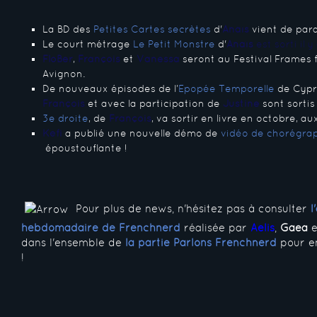
La BD des
Petites Cartes secrètes
d'
Anaïs
vient de para
Le court métrage
Le Petit Monstre
d'
Anaïs
est sorti il 
FloBer
,
François
et
Vanessa
seront au Festival Frames 
Avignon.
De nouveaux épisodes de l’
Epopée Temporelle
de Cypri
François
et avec la participation de
Justine
sont sortis
3e droite
, de
François
, va sortir en livre en octobre, a
Kéfi
a publié une nouvelle démo de
vidéo de chorégra
époustouflante !
Pour plus de news, n'hésitez pas à consulter
l
hebdomadaire de Frenchnerd
réalisée par
Aelis
,
Gaea
e
dans l'ensemble de
la partie Parlons Frenchnerd
pour en
!