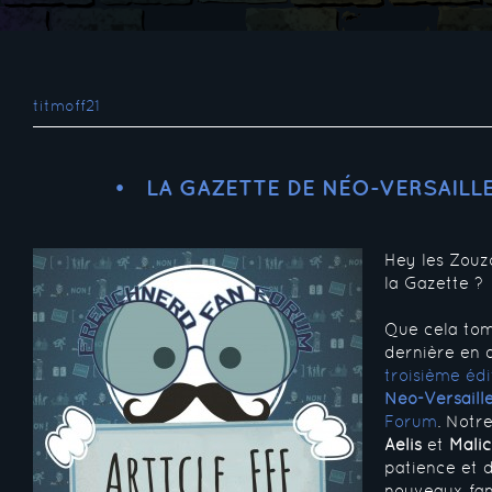
titmoff21
LA GAZETTE DE NÉO-VERSAILLE
Hey les Zouzo
la Gazette ?
Que cela tomb
dernière en 
troisième édi
Néo-Versaill
Forum
. Notr
Aelis
et
Mali
patience et
nouveaux fan