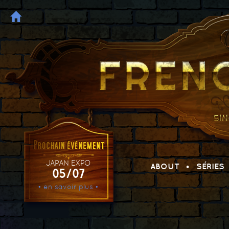
JAPAN EXPO
ABOUT
SÉRIES
05/07
• en savoir plus •