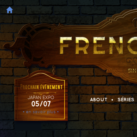
JAPAN EXPO
ABOUT
SÉRIES
05/07
• en savoir plus •