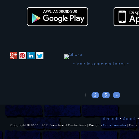
• Voir les commentaires •
1
2
3
»
Accueil
•
About
Copyright © 2008 - 2015 Frenchnerd Productions | Design •
Marie Lemaitre
| Fonts