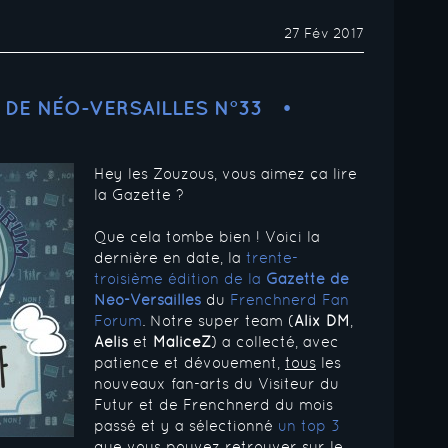
27 Fév 2017
 DE NÉO-VERSAILLES N°33
Hey les Zouzous, vous aimez ça lire
la Gazette ?
Que cela tombe bien ! Voici la
dernière en date, la
trente-
troisième édition de la
Gazette de
Néo-Versailles
du
Frenchnerd Fan
Forum
. Notre super team (
Alix DM
,
Aelis
et
MaliceZ
) a collecté, avec
patience et dévouement,
tous
les
nouveaux fan-arts du Visiteur du
Futur et de Frenchnerd du mois
passé et y a sélectionné
un top 3
que vous pouvez retrouver sur le