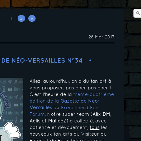
1
2
»
28 Mar 2017
 DE NÉO-VERSAILLES N°34
Allez, aujourd'hui, on a du fan-art à
vous proposer, pas cher pas cher !
C'est l'heure de la
trente-quatrième
édition de la
Gazette de Néo-
Versailles
du
Frenchnerd Fan
Forum
. Notre super team (
Alix DM
,
Aelis
et
MaliceZ
) a collecté, avec
patience et dévouement,
tous
les
nouveaux fan-arts du Visiteur du
Futur et de Frenchnerd du mois