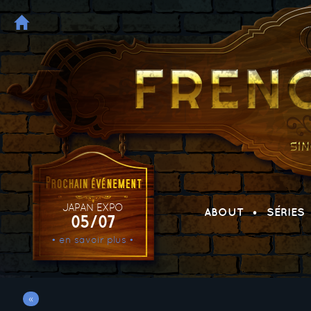
JAPAN EXPO
ABOUT
SÉRIES
05/07
• en savoir plus •
«