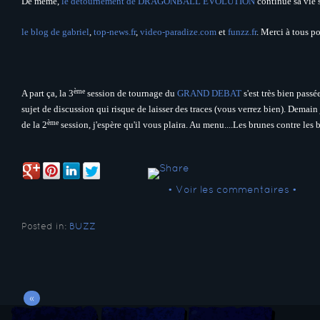
De même,
le détournement de DRAGONBALL EVOLUTION
continue sa vie s
le blog de gabriel
,
top-news.fr
,
video-paradize.com
et
funzz.fr
. Merci à tous po
ème
A part ça, la 3
session de tournage du
GRAND DEBAT
s'est très bien passé
sujet de discussion qui risque de laisser des traces (vous verrez bien). Demain 
ème
de la 2
session, j'espère qu'il vous plaira. Au menu....Les brunes contre le
• Voir les commentaires •
Posted in:
BUZZ
«