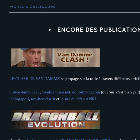
Francois Descraques
ENCORE DES PUBLICATIO
LE CLASH DE VAN DAMME
se propage sur la toile à travers différents arti
videos-humour.eu
,
bienbienbien.net
,
doubitchou.com
(oui oui, c'est bien ça !
leblogapoil
,
nowhereelse.fr
et
le site du 6/9 sur NRJ.