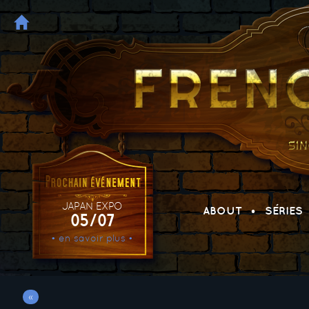
JAPAN EXPO
ABOUT
SÉRIES
05/07
• en savoir plus •
«