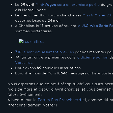
Le
09 avril
,
Mini-Vague
sera en première partie
du grou
à la Maroquinerie.
Le FrenchnerdFanForum cherche ses
Miss & Mister 201
ouvertes jusqu'au
24 mai
.
À Chatillon, le
18 avril
, se déroulera
le
JAC Web Série Fe
sommes partenaires.
7
IRLs sont actuellement prévues
par nos membres pour 
74
fan-art ont été présentés dans
la dixième édition
de
Versailles
.
Nous avons
89
nouvelles inscriptions.
Durant le mois de Mars
10848
messages ont été postés
Nous espérons que ce petit récapitulatif vous aura perm
mois de Mars et début d'Avril chargés, et vous permettr
futurs évènements.
À bientôt sur le
Forum Fan Frenchnerd
et, comme dit no
"frenchnerdement vôtre" !