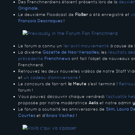
Des Frenchnerdiens étaient présents lors de la
deuxièm
Originale
.
Le deuxième Floodcast de
FloBer
a été enregistré et
v
François Descraques
!
Le forum a connu un
1er avril mouvementé
à cause de l
La dixième
Gazette de Néo-Versailles
, les
résultats de
précédente
Frenchnews
ont fait l'objet de nouveaux a
Frenchnerd.
Retrouvez les deux nouvelles vidéos de notre Staff Vid
et
un cadeau d'anniversaire
!
Le concours de fan-art
la Meute
s'est terminé !
Retrou
forum !
Vous pouvez découvrir chaque vendredi
l'actualité 
proposée par notre modératrice
Aelis
et notre admin
Le forum a souhaité les anniversaires de
Slim
,
Laura D
Courtes
et d'
Anaïs Vachez
!