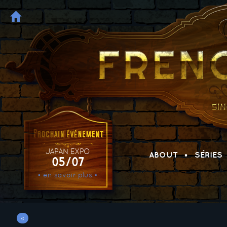
JAPAN EXPO
ABOUT
SÉRIES
05/07
• en savoir plus •
«