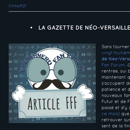
titmoff21
LA GAZETTE DE NÉO-VERSAILLE
Sans tourner 
vingt-huitièm
de Néo-Versa
Fan Forum
.
G
rentrée, oui 
maintenant qu
s'occupent d
patience et
nouveaux fan
Futur et de 
passé et d'y
ce mois)
que 
retrouver su
sent de la fi