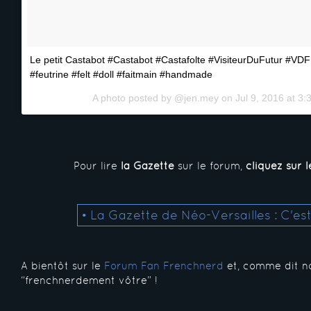
Le petit Castabot #Castabot #Castafolte #VisiteurDuFutur #V
#feutrine #felt #doll #faitmain #handmade
A photo posted by @jen.mey on
Jul 9, 2016 at 3
Pour lire
la Gazette
sur le forum,
cliquez sur l
• La Gazette de Néo-Versailles : C'est
A bientôt sur le
Forum Fan Frenchnerd
et, comme dit no
“frenchnerdement vôtre” !