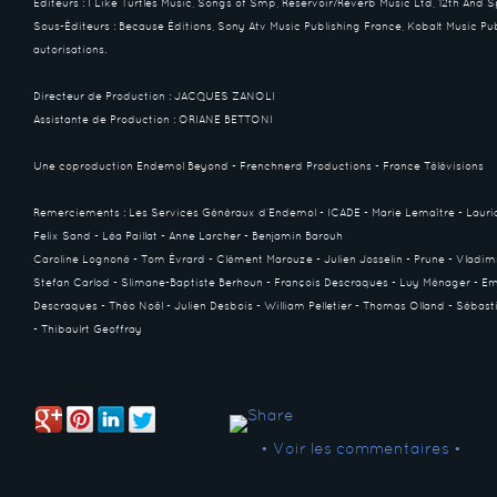
Éditeurs : I Like Turtles Music, Songs of Smp, Reservoir/Reverb Music Ltd, 12th And 
Sous-Éditeurs : Because Éditions, Sony Atv Music Publishing France, Kobalt Music Pu
autorisations.
Directeur de Production : JACQUES ZANOLI
Assistante de Production : ORIANE BETTONI
Une coproduction Endemol Beyond - Frenchnerd Productions - France Télévisions
Remerciements : Les Services Généraux d’Endemol - ICADE - Marie Lemaître - Lauri
Felix Sand - Léa Paillat - Anne Larcher - Benjamin Barouh
Caroline Lognoné - Tom Évrard - Clément Marouze - Julien Josselin - Prune - Vladimi
Stefan Carlod - Slimane-Baptiste Berhoun - François Descraques - Luy Ménager - E
Descraques - Théo Noël - Julien Desbois - William Pelletier - Thomas Olland - Sébas
- Thibaulrt Geoffray
• Voir les commentaires •