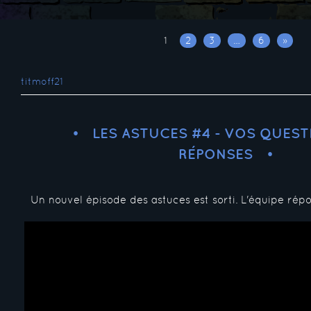
1
2
3
…
6
»
titmoff21
LES ASTUCES #4 - VOS QUES
RÉPONSES
Un nouvel épisode des astuces est sorti. L'équipe rép