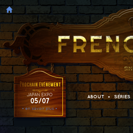
JAPAN EXPO
ABOUT
SÉRIES
05/07
• en savoir plus •