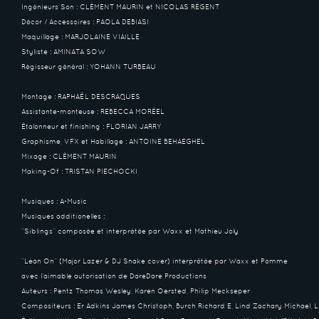
Ingénieurs Son : CLÉMENT MAURIN et NICOLAS RÉGENT
Décor / Accessoires : PAOLA DEBIASI
Maquillage : MARJOLAINE VIAILLE
Styliste : AMINATA SOW
Régisseur général : YOHANN TURBEAU
Montage : RAPHAËL DESCRAQUES
Assistante-monteuse : REBECCA MORÉEL
Étalonneur et finishing : FLORIAN JARRY
Graphisme, VFX et Habillage : ANTOINE BEHAEGHEL
Mixage : CLÉMENT MAURIN
Making-Of : TRISTAN PIECHOCKI
Musiques : A-Music
Musiques additionelles :
“Siblings” composée et interprétée par Waxx et Mathieu Joly
“Lean On” (Major Lazer & DJ Snake cover) interprétée par Waxx et Pomme
avec l’aimable autorisation de DareDare Productions
Auteurs : Pentz Thomas Wesley, Karen Oersted, Philip Meckseper
Compositeurs : Er Adkins James Christoph, Burch Richard E, Lind Zachary Michael, L