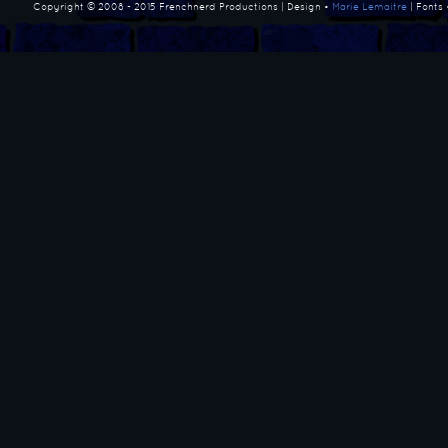
Copyright © 2008 - 2015 Frenchnerd Productions | Design •
Marie Lemaitre
| Fonts