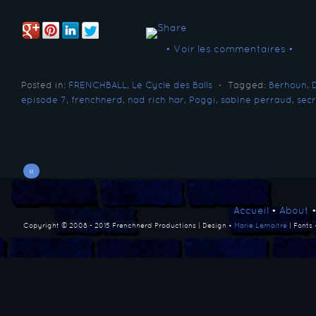
• Voir les commentaires •
Posted in:
FRENCHBALL
,
Le Cycle des Balls
⋅
Tagged:
Berhoun
,
episode 7
,
frenchnerd
,
nad rich har
,
Poggi
,
sabine perraud
,
secr
«
Accueil
•
About
Copyright © 2008 - 2015 Frenchnerd Productions | Design •
Marie Lemaitre
| Fonts