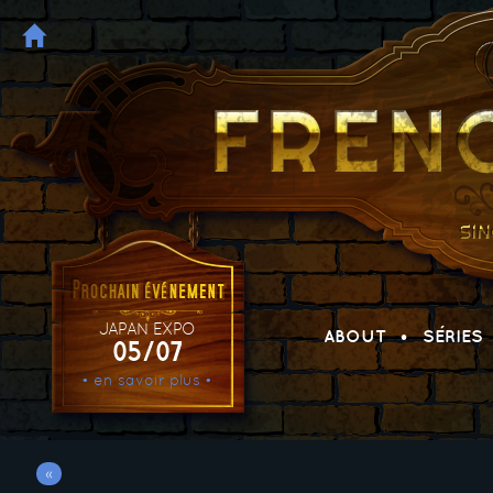
JAPAN EXPO
ABOUT
SÉRIES
05/07
• en savoir plus •
«