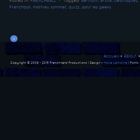
Posted in:
FRENCHBALL
⋅
Tagged:
Berhoun
,
Bruce
,
Descraques
,
Frenchball
,
mathieu sommet
,
quizz
,
salut les geeks
«
Accueil
•
About
Copyright © 2008 - 2015 Frenchnerd Productions | Design •
Marie Lemaitre
| Fonts