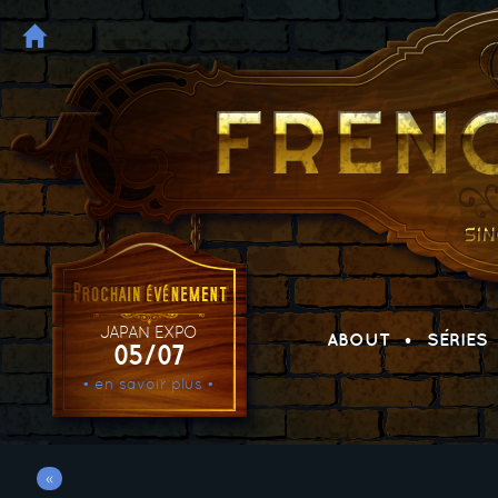
JAPAN EXPO
ABOUT
SÉRIES
05/07
• en savoir plus •
«