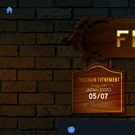
JAPAN EXPO
05/07
• en savoir plus •
«