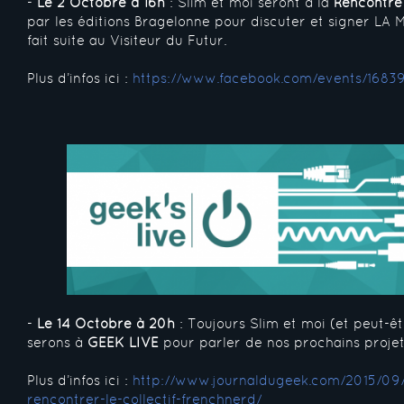
-
Le 2 Octobre à 16h
: Slim et moi seront à la
Rencontre
par les éditions Bragelonne pour discuter et signer LA
fait suite au Visiteur du Futur.
Plus d’infos ici :
https://www.facebook.com/events/1683
-
Le 14 Octobre à 20h
: Toujours Slim et moi (et peut-êt
serons à
GEEK LIVE
pour parler de nos prochains projet
Plus d’infos ici :
http://www.journaldugeek.com/2015/09/
rencontrer-le-collectif-frenchnerd/