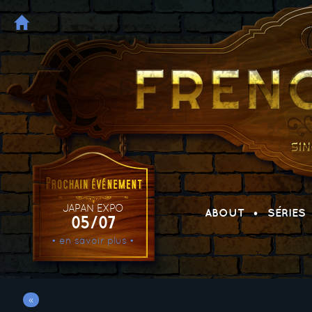
JAPAN EXPO
ABOUT
SÉRIES
05/07
• en savoir plus •
«