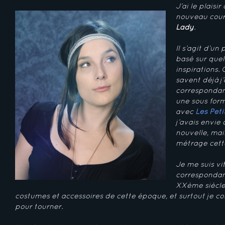
J’ai le plais
nouveau cou
Lady
.
Il s’agit d’un
basé sur que
inspirations.
C
savent déjà j
correspondanc
une sous form
avec
Les Peti
j’avais envie
nouvelle, mai
métrage cette
Je me suis vi
correspondan
XXème siècle 
costumes et accessoires de cette époque, et surtout je con
pour tourner.