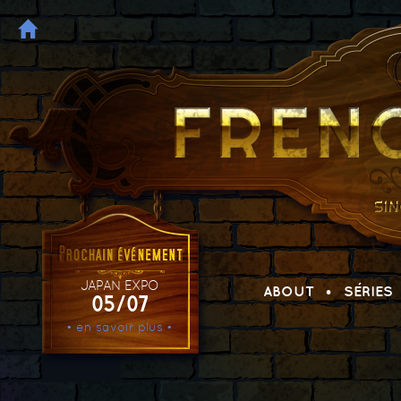
JAPAN EXPO
ABOUT
SÉRIES
05/07
• en savoir plus •