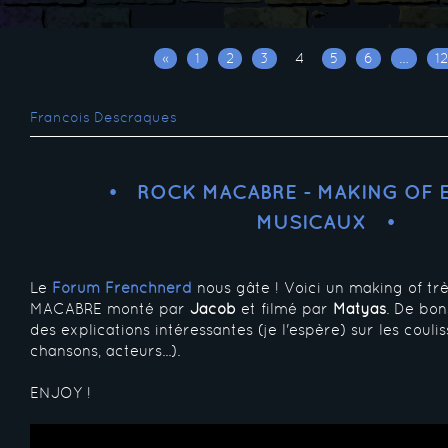
«
1
2
3
4
5
6
…
1
Francois Descraques
ROCK MACABRE - MAKING OF 
MUSICAUX
Le
Forum Frenchnerd
nous gâte ! Voici un making of t
MACABRE monté par
Jacob
et filmé par
Matyas
. De bon
des explications intéressantes (je l'espère) sur les coulis
chansons, acteurs...).
ENJOY !