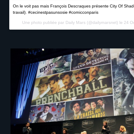
On le voit pas mais François Descraques présente City Of Shadow
travail). #cecinestpasunsosie #comicconparis
Une photo publiée par Daily Mars (@dailymarsnet) le
24 O