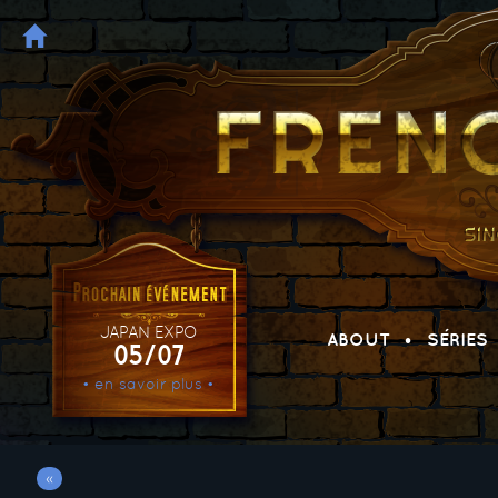
JAPAN EXPO
ABOUT
SÉRIES
05/07
• en savoir plus •
«