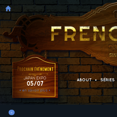
JAPAN EXPO
ABOUT
SÉRIES
05/07
• en savoir plus •
«